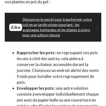
vos plantes en pot du gel :
Découvrez le secret pour transformer votre
toit en un jardin urbain luxuriant : les
À lire
avantages inattendus et les étapes à suivre
pour une culture réussie
Rapprocher les pots :
en regroupant vos pots
les uns à côté des autres, cela aidera à
conserver la chaleur accumulée durant la
journée. Choisissez un endroit abrité des vents
froids pour installer votre regroupement de
pots.
Envelopper les pots :
une autre solution
consiste à envelopper individuellement chaque
pot avec du papier bulle ou une couverture en
polaire, afin d’isoler les racines et conserver la