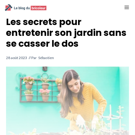
Aller
M
au
contenu
Les secrets pour
entretenir son jardin sans
se casser le dos
28 août 2023
// Par
Sébastien