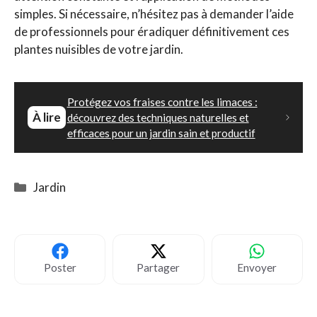
simples. Si nécessaire, n’hésitez pas à demander l’aide
de professionnels pour éradiquer définitivement ces
plantes nuisibles de votre jardin.
Protégez vos fraises contre les limaces :
À lire
découvrez des techniques naturelles et
efficaces pour un jardin sain et productif
Catégories
Jardin
Poster
Partager
Envoyer