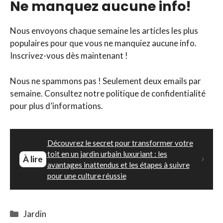
Ne manquez aucune info!
Nous envoyons chaque semaine les articles les plus
populaires pour que vous ne manquiez aucune info.
Inscrivez-vous dès maintenant !
Nous ne spammons pas ! Seulement deux emails par
semaine. Consultez notre politique de confidentialité
pour plus d’informations.
Découvrez le secret pour transformer votre
toit en un jardin urbain luxuriant : les
À lire
avantages inattendus et les étapes à suivre
pour une culture réussie
Catégories
Jardin