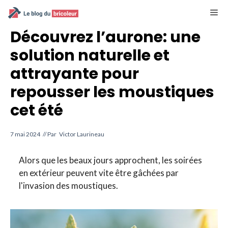
Aller
M
au
contenu
Découvrez l’aurone: une
solution naturelle et
attrayante pour
repousser les moustiques
cet été
7 mai 2024
// Par
Victor Laurineau
Alors que les beaux jours approchent, les soirées
en extérieur peuvent vite être gâchées par
l'invasion des moustiques.