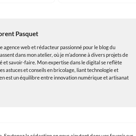
orent Pasquet
ne agence web et rédacteur passionné pour le blog du
ssent dans mon atelier, où je m'adonne à divers projets de
 et savoir-faire. Mon expertise dans le digital se reflète
s astuces et conseils en bricolage, liant technologie et
n est un équilibre entre innovation numérique et artisanat
. Soutenez la rédaction en nous ajoutant dans vos favoris sur