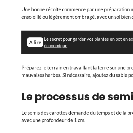
Une bonne récolte commence par une préparation min
ensoleillé ou légèrement ombragé, avec un sol bien d
Le secret pour garder vos plantes en pot en ex
À lire
économique
Préparez le terrain en travaillant la terre sur une pr
mauvaises herbes. Si nécessaire, ajoutez du sable po
Le processus de sem
Le semis des carottes demande du temps et de la préc
avec une profondeur de 1 cm.