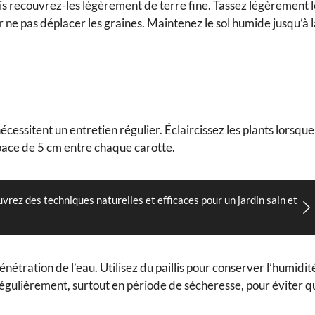
is recouvrez-les légèrement de terre fine. Tassez légèrement l
ur ne pas déplacer les graines. Maintenez le sol humide jusqu’à 
cessitent un entretien régulier. Éclaircissez les plants lorsque
space de 5 cm entre chaque carotte.
uvrez des techniques naturelles et efficaces pour un jardin sain et
pénétration de l’eau. Utilisez du paillis pour conserver l’humidit
régulièrement, surtout en période de sécheresse, pour éviter q