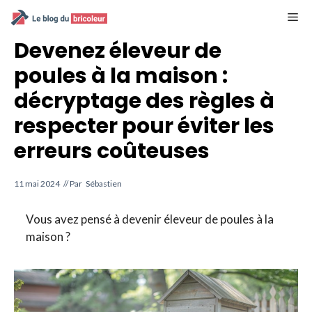
Aller
M
au
contenu
Devenez éleveur de
poules à la maison :
décryptage des règles à
respecter pour éviter les
erreurs coûteuses
11 mai 2024
// Par
Sébastien
Vous avez pensé à devenir éleveur de poules à la
maison ?