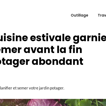
Outillage
Tra
isine estivale garni
emer avant la fin
potager abondant
anifier et semer votre jardin potager.