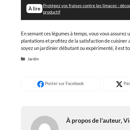
Protégez vos fraises contre les limaces : déco
À lire
productif
En semant ces légumes à temps, vous vous assurez un
plantations et profitez de la satisfaction de cuisine
soyez un jardinier débutant ou expérimenté, il est to
Catégories
Jardin
Poster
sur Facebook
Par
À propos de l’auteur,
Vi