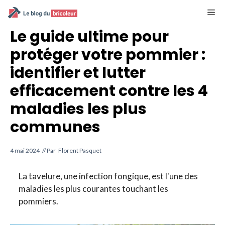
Aller
M
au
contenu
Le guide ultime pour
protéger votre pommier :
identifier et lutter
efficacement contre les 4
maladies les plus
communes
4 mai 2024
// Par
Florent Pasquet
La tavelure, une infection fongique, est l'une des
maladies les plus courantes touchant les
pommiers.