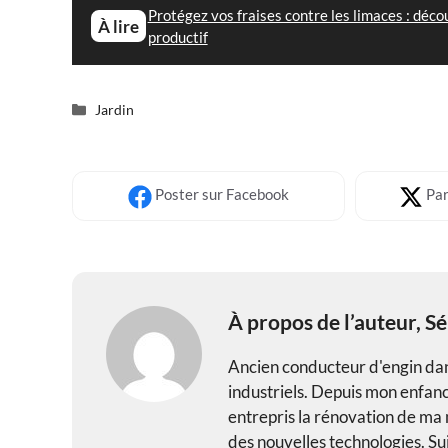
Protégez vos fraises contre les limaces : déco
À lire
productif
Catégories
Jardin
Poster
sur Facebook
Par
À propos de l’auteur,
Sé
Ancien conducteur d'engin dans
industriels. Depuis mon enfance
entrepris la rénovation de ma m
des nouvelles technologies. Sui