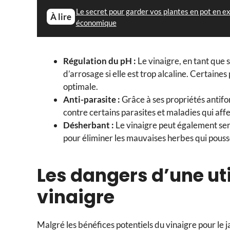
Le secret pour garder vos plantes en pot en ex
À lire
économique
Régulation du pH :
Le vinaigre, en tant que s
d’arrosage si elle est trop alcaline. Certaine
optimale.
Anti-parasite :
Grâce à ses propriétés antifon
contre certains parasites et maladies qui affec
Désherbant :
Le vinaigre peut également serv
pour éliminer les mauvaises herbes qui poussen
Les dangers d’une uti
vinaigre
Malgré les bénéfices potentiels du vinaigre pour le j