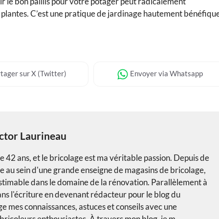
ir le bon paillis pour votre potager peut radicalement
os plantes. C’est une pratique de jardinage hautement bénéfique
tager
sur X (Twitter)
Envoyer
via Whatsapp
ctor Laurineau
e 42 ans, et le bricolage est ma véritable passion. Depuis de
le au sein d'une grande enseigne de magasins de bricolage,
nestimable dans le domaine de la rénovation. Parallèlement à
ans l'écriture en devenant rédacteur pour le blog du
age mes connaissances, astuces et conseils avec une
icoleurs enthousiastes. À travers mon blog, je m...