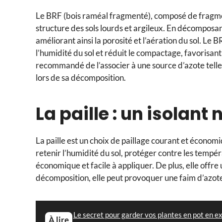
Le BRF (bois raméal fragmenté), composé de fragmen
structure des sols lourds et argileux. En décomposant,
améliorant ainsi la porosité et l’aération du sol. Le B
l’humidité du sol et réduit le compactage, favorisant 
recommandé de l’associer à une source d’azote telle
lors de sa décomposition.
La paille : un isolan
La paille est un choix de paillage courant et économi
retenir l’humidité du sol, protéger contre les tempé
économique et facile à appliquer. De plus, elle offre
décomposition, elle peut provoquer une faim d’azote
Le secret pour garder vos plantes en pot en ex
À lire