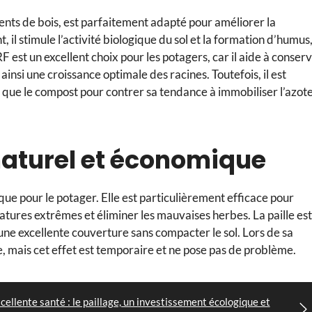
ts de bois, est parfaitement adapté pour améliorer la
 il stimule l’activité biologique du sol et la formation d’humus
RF est un excellent choix pour les potagers, car il aide à conser
ainsi une croissance optimale des racines. Toutefois, il est
 que le compost pour contrer sa tendance à immobiliser l’azot
t naturel et économique
que pour le potager. Elle est particulièrement efficace pour
ratures extrêmes et éliminer les mauvaises herbes. La paille est
 une excellente couverture sans compacter le sol. Lors de sa
, mais cet effet est temporaire et ne pose pas de problème.
cellente santé : le paillage, un investissement écologique et