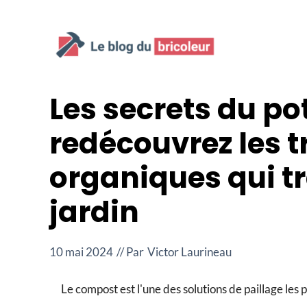
Aller
au
contenu
Les secrets du po
redécouvrez les tr
organiques qui t
jardin
10 mai 2024
// Par
Victor Laurineau
Le compost est l'une des solutions de paillage les