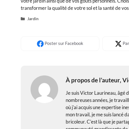
votre jardin ainsi que de vos goûts personnels. Chois
transformer la qualité de votre sol et la santé de v
Catégories
Jardin
Poster
sur Facebook
Par
À propos de l’auteur,
Vi
Je suis Victor Laurineau, âgé d
nombreuses années, je travail
où j'ai acquis une expertise i
mon travail, je me suis lancé d
bricoleur. C'est là que je part
communauté grandissante de br