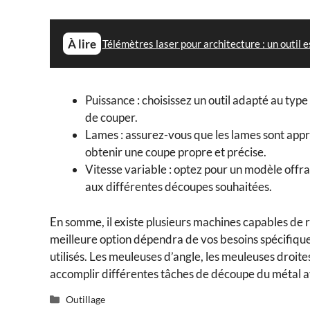
À lire
Télémètres laser pour architecture : un outil e
Puissance : choisissez un outil adapté au type
de couper.
Lames : assurez-vous que les lames sont app
obtenir une coupe propre et précise.
Vitesse variable : optez pour un modèle offr
aux différentes découpes souhaitées.
En somme, il existe plusieurs machines capables de r
meilleure option dépendra de vos besoins spécifiques
utilisés. Les meuleuses d’angle, les meuleuses droites
accomplir différentes tâches de découpe du métal av
Catégories
Outillage