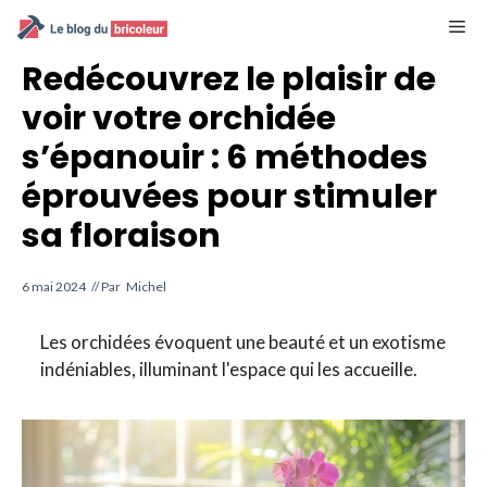
Aller
M
au
contenu
Redécouvrez le plaisir de
voir votre orchidée
s’épanouir : 6 méthodes
éprouvées pour stimuler
sa floraison
6 mai 2024
// Par
Michel
Les orchidées évoquent une beauté et un exotisme
indéniables, illuminant l'espace qui les accueille.