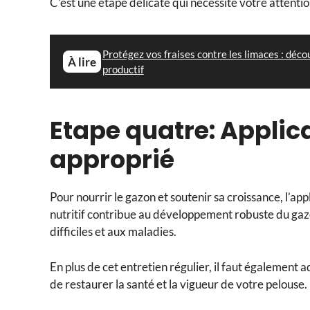
C’est une étape délicate qui nécessite votre attent
Protégez vos fraises contre les limaces : déco
À lire
productif
Etape quatre: Applic
approprié
Pour nourrir le gazon et soutenir sa croissance, l’a
nutritif contribue au développement robuste du gazo
difficiles et aux maladies.
En plus de cet entretien régulier, il faut égalemen
de restaurer la santé et la vigueur de votre pelouse.