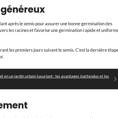
e généreux
ndant après le semis pour assurer une bonne germination des
vers les racines et favorise une germination rapide et uniform
rant les premiers jours suivant le semis. C’est la dernière étap
ur.
t en un jardin urbain luxuriant : les avantages inattendus et les
itement