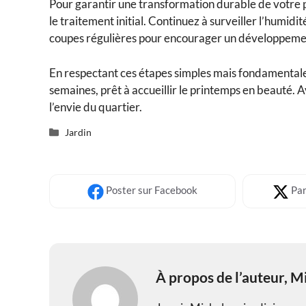
Pour garantir une transformation durable de votre pe
le traitement initial. Continuez à surveiller l’humidit
coupes régulières pour encourager un développeme
En respectant ces étapes simples mais fondamentale
semaines, prêt à accueillir le printemps en beauté. A
l’envie du quartier.
Catégories
Jardin
Poster
sur Facebook
Par
À propos de l’auteur,
Mi