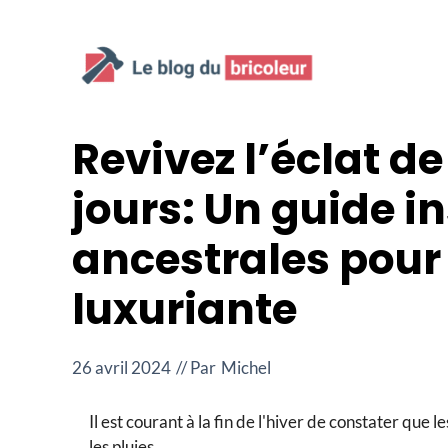
Aller
au
contenu
Revivez l’éclat de
jours: Un guide i
ancestrales pour
luxuriante
26 avril 2024
// Par
Michel
Il est courant à la fin de l'hiver de constater que l
les pluies.