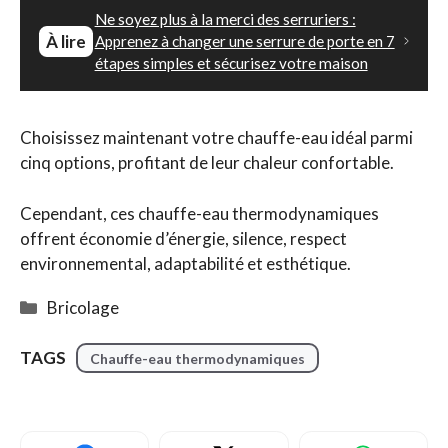
Ne soyez plus à la merci des serruriers :
À lire
Apprenez à changer une serrure de porte en 7
étapes simples et sécurisez votre maison
Choisissez maintenant votre chauffe-eau idéal parmi
cinq options, profitant de leur chaleur confortable.
Cependant, ces chauffe-eau thermodynamiques
offrent économie d’énergie, silence, respect
environnemental, adaptabilité et esthétique.
Catégories
Bricolage
Étiquettes
Chauffe-eau thermodynamiques