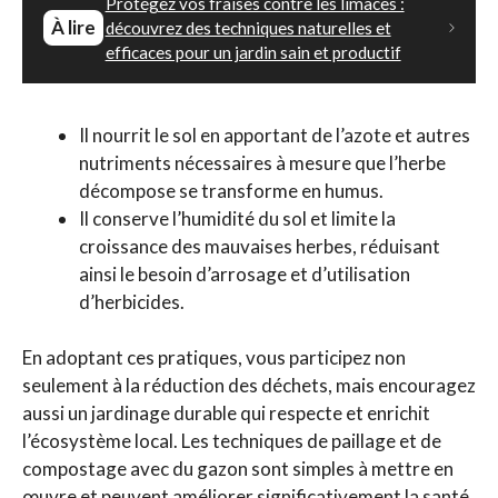
Protégez vos fraises contre les limaces :
À lire
découvrez des techniques naturelles et
efficaces pour un jardin sain et productif
Il nourrit le sol en apportant de l’azote et autres
nutriments nécessaires à mesure que l’herbe
décompose se transforme en humus.
Il conserve l’humidité du sol et limite la
croissance des mauvaises herbes, réduisant
ainsi le besoin d’arrosage et d’utilisation
d’herbicides.
En adoptant ces pratiques, vous participez non
seulement à la réduction des déchets, mais encouragez
aussi un jardinage durable qui respecte et enrichit
l’écosystème local. Les techniques de paillage et de
compostage avec du gazon sont simples à mettre en
œuvre et peuvent améliorer significativement la santé