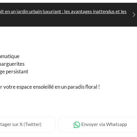
t en un jardin urbain luxuriant : les avantages inattendus et les
aromatique
marguerites
age persistant
 votre espace ensoleillé en un paradis floral !
tager
sur X (Twitter)
Envoyer
via Whatsapp