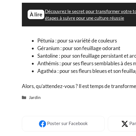
Découvrez le secret pour transformer votre toi
À lire
étapes à suivre pour une culture réussie
Pétunia : pour sa variété de couleurs
Géranium : pour son feuillage odorant
Santoline : pour son feuillage persistant et 
Anthémis : pour ses fleurs semblables à des 
Agathéa : pour ses fleurs bleues et son feuill
Alors, qu’attendez-vous ? Il est temps de transformer
Catégories
Jardin
Poster
sur Facebook
Par