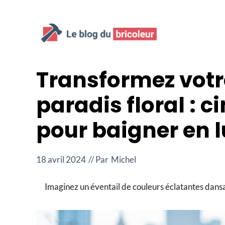
Aller
au
contenu
Transformez votre
paradis floral : c
pour baigner en l
18 avril 2024
// Par
Michel
Imaginez un éventail de couleurs éclatantes dansan