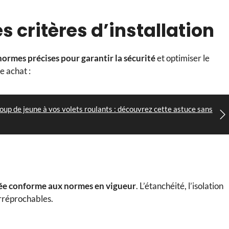
es critères d’installation
normes précises pour garantir la sécurité
et optimiser le
e achat :
up de jeune à vos volets roulants : découvrez cette astuce sans
ée conforme aux normes en vigueur
. L’étanchéité, l’isolation
irréprochables.
e