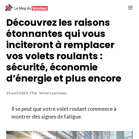
Aller
M
au
contenu
Découvrez les raisons
étonnantes qui vous
inciteront à remplacer
vos volets roulants :
sécurité, économie
d’énergie et plus encore
23 avril 2024
// Par
Victor Laurineau
Il se peut que votre volet roulant commence à
montrer des signes de fatigue.