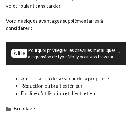
volet roulant sans tarder.
Voici quelques avantages supplémentaires à
considérer :
Pourquoi privilégier les chevilles métalliques
À lire
à expansion de type Molly pour vos travaux
Amélioration de la valeur de la propriété
Réduction du bruit extérieur
Facilité d’utilisation et d’entretien
Catégories
Bricolage