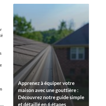
ur
té
s
he
Apprenez à équiper votre
us
maison avec une gouttière :
Découvrez notre guide simple
et détaillé en 6 étapes