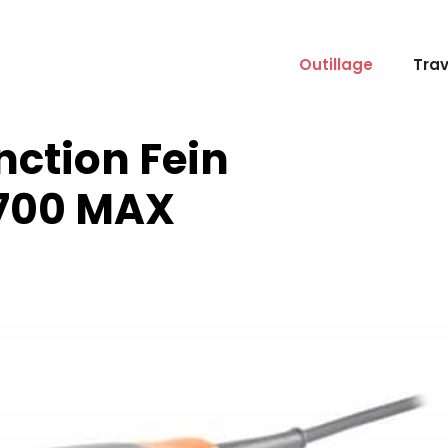
Outillage
Tra
nction Fein
700 MAX