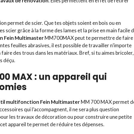
ravaux de rénovation
. Elles permettent en effet de retirer
ion permet de scier. Que tes objets soient en bois ou en
es scier grâce à la forme des lames et la prise en main facile 
on Fein Multimaster
MM700MAX peut te permettre de faire 
tes feuilles abrasives, il est possible de travailler n’importe
à faire des trous dans les matériaux. Bref, si tu aimes bricoler,
s déçu.
00 MAX : un appareil qui
nomies
til multifonction Fein Multimaster
MM 700 MAX permet d
cessoires qui l’accompagnent, il ne sera plus question
pour les travaux de décoration ou pour construire une petite
 cet appareil te permet de réduire tes dépenses.