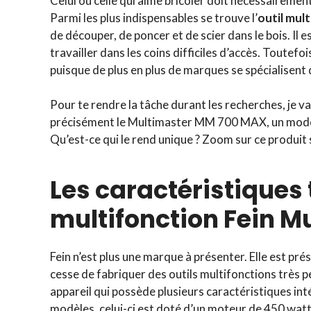
Celui ou celle qui aime bricoler doit nécessaireme
Parmi les plus indispensables se trouve l’
outil mul
de découper, de poncer et de scier dans le bois. Il e
travailler dans les coins difficiles d’accès. Toutefoi
puisque de plus en plus de marques se spécialisent
Pour te rendre la tâche durant les recherches, je va
précisément le Multimaster MM 700 MAX, un modèle 
Qu’est-ce qui le rend unique ? Zoom sur ce produit
Les caractéristiques 
multifonction Fein 
Fein n’est plus une marque à présenter. Elle est pré
cesse de fabriquer des outils multifonctions très p
appareil qui possède plusieurs caractéristiques in
modèles, celui-ci est doté d’un moteur de 450 watt