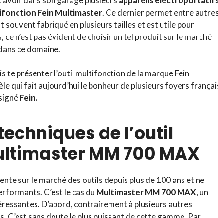
nt avoir dans son garage plusieurs
appareils électroportatifs
tifonction Fein Multimaster
. Ce dernier permet entre autre
st souvent fabriqué en plusieurs tailles et est utile pour
s, ce n’est pas évident de choisir un tel produit sur le marché
 dans ce domaine.
is te présenter l’outil multifonction de la marque Fein
qui fait aujourd’hui le bonheur de plusieurs foyers françai
 signé
Fein.
techniques de l’outil
Multimaster MM 700 MAX
sente sur le marché des outils depuis plus de 100 ans et ne
erformants. C’est le cas du
Multimaster MM 700 MAX
, un
téressantes. D’abord, contrairement à plusieurs autres
s. C’est sans doute le plus puissant de cette gamme. Par