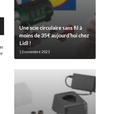
Une scie circulaire sans fil à
moins de 35€ aujourd’hui chez
Lidl !
un
13 novembre 2023
er