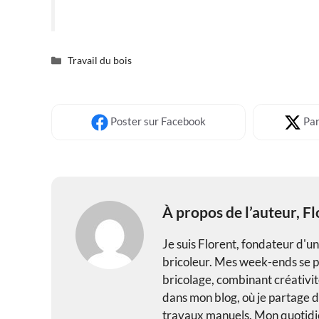
Catégories
Travail du bois
Poster
sur Facebook
Par
À propos de l’auteur,
Fl
Je suis Florent, fondateur d'u
bricoleur. Mes week-ends se pa
bricolage, combinant créativité
dans mon blog, où je partage de
travaux manuels. Mon quotidie